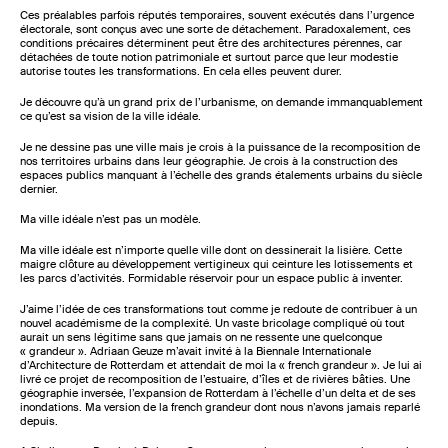
Ces préalables parfois réputés temporaires, souvent exécutés dans l’urgence
électorale, sont conçus avec une sorte de détachement. Paradoxalement, ces
conditions précaires déterminent peut être des architectures pérennes, car
détachées de toute notion patrimoniale et surtout parce que leur modestie
autorise toutes les transformations. En cela elles peuvent durer.
Je découvre qu’à un grand prix de l’urbanisme, on demande immanquablement
ce qu’est sa vision de la ville idéale.
Je ne dessine pas une ville mais je crois à la puissance de la recomposition de
nos territoires urbains dans leur géographie. Je crois à la construction des
espaces publics manquant à l’échelle des grands étalements urbains du siècle
dernier.
Ma ville idéale n’est pas un modèle.
Ma ville idéale est n’importe quelle ville dont on dessinerait la lisière. Cette
maigre clôture au développement vertigineux qui ceinture les lotissements et
les parcs d’activités. Formidable réservoir pour un espace public à inventer.
J’aime l’idée de ces transformations tout comme je redoute de contribuer à un
nouvel académisme de la complexité. Un vaste bricolage compliqué où tout
aurait un sens légitime sans que jamais on ne ressente une quelconque
« grandeur ». Adriaan Geuze m’avait invité à la Biennale Internationale
d’Architecture de Rotterdam et attendait de moi la « french grandeur ». Je lui ai
livré ce projet de recomposition de l’estuaire, d’îles et de rivières bâties. Une
géographie inversée, l’expansion de Rotterdam à l’échelle d’un delta et de ses
inondations. Ma version de la french grandeur dont nous n’avons jamais reparlé
depuis.