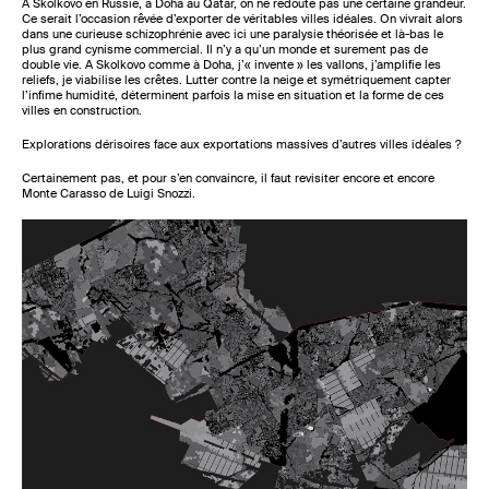
A Skolkovo en Russie, à Doha au Qatar, on ne redoute pas une certaine grandeur.
Ce serait l’occasion rêvée d’exporter de véritables villes idéales. On vivrait alors
dans une curieuse schizophrénie avec ici une paralysie théorisée et là-bas le
plus grand cynisme commercial. Il n’y a qu’un monde et surement pas de
double vie. A Skolkovo comme à Doha, j’« invente » les vallons, j’amplifie les
reliefs, je viabilise les crêtes. Lutter contre la neige et symétriquement capter
l’infime humidité, déterminent parfois la mise en situation et la forme de ces
villes en construction.
Explorations dérisoires face aux exportations massives d’autres villes idéales ?
Certainement pas, et pour s’en convaincre, il faut revisiter encore et encore
Monte Carasso de Luigi Snozzi.