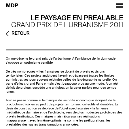
Jump to navigation
MDP
LE PAYSAGE EN PREALABLE
GRAND PRIX DE L'URBANISME 2011
RETOUR
On me décerne le grand prix de l’urbanisme. A l’ambiance de fin du monde
s’oppose un optimisme candide.
De très nombreuses villes françaises se dotent de projets et visions
territoriales. Ces projets anticipent l’avenir et dépassent toutes les limites
administratives pour souvent rejoindre celles de la géographie naturelle. On
parle d’effet « grand Paris » mais c’est beaucoup plus qu’une mode. A un réel
déficit de projets, succède une anticipation large et parfois pour des temps
longs.
Tout se passe comme si le manque de visibilité économique éloignait de la
production d’icônes au profit de projets territoriaux, collectifs et durables. Le
désir de construction se déplace de l’objet spectaculaire – la fameuse
médiathèque du maire et de l’architecte, vers de plus modestes prototypes des
projets territoriaux. Ces maigres mais réjouissantes réalisations
m’apparaissent avec le même optimisme comme les préfigurations, les
préalables des vastes transformations annoncées.